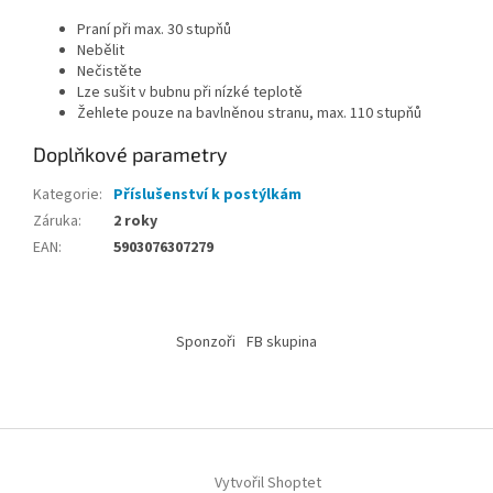
Praní při max. 30 stupňů
Nebělit
Nečistěte
Lze sušit v bubnu při nízké teplotě
Žehlete pouze na bavlněnou stranu, max. 110 stupňů
Doplňkové parametry
Kategorie
:
Příslušenství k postýlkám
Záruka
:
2 roky
EAN
:
5903076307279
Z
á
Sponzoři
FB skupina
p
a
t
í
Vytvořil Shoptet