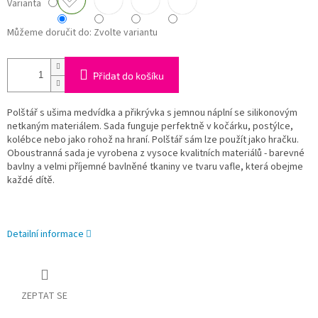
Varianta
Můžeme doručit do:
Zvolte variantu
Přidat do košíku
Polštář s ušima medvídka a přikrývka s jemnou náplní se silikonovým
netkaným materiálem. Sada funguje perfektně v kočárku, postýlce,
kolébce nebo jako rohož na hraní. Polštář sám lze použít jako hračku.
Oboustranná sada je vyrobena z vysoce kvalitních materiálů - barevné
bavlny a velmi příjemné bavlněné tkaniny ve tvaru vafle, která obejme
každé dítě.
Detailní informace
ZEPTAT SE