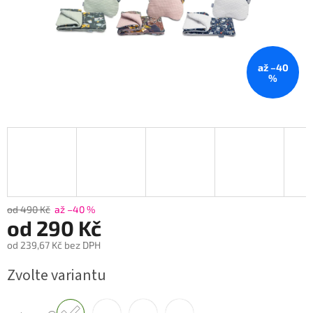
až –40
%
od 490 Kč
až –40 %
od
290 Kč
od
239,67 Kč
bez DPH
Měrná
Zvolte variantu
cena: