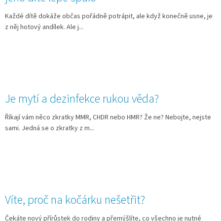
Každé dítě dokáže občas pořádně potrápit, ale když konečně usne, je
z něj hotový andílek. Ale j...
Je mytí a dezinfekce rukou věda?
Říkají vám něco zkratky MMR, CHDR nebo HMR? Že ne? Nebojte, nejste
sami. Jedná se o zkratky z m...
Víte, proč na kočárku nešetřit?
Čekáte nový přírůstek do rodiny a přemýšlíte, co všechno je nutné