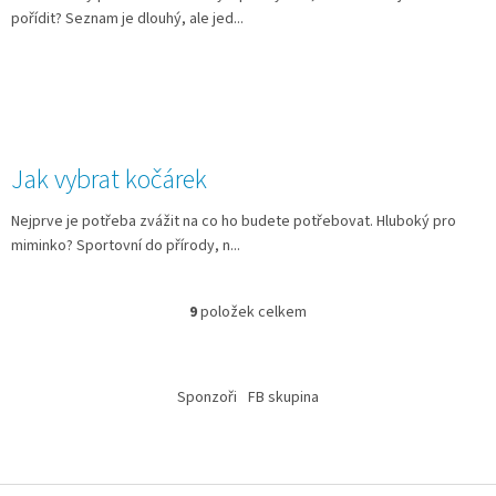
pořídit? Seznam je dlouhý, ale jed...
Jak vybrat kočárek
Nejprve je potřeba zvážit na co ho budete potřebovat. Hluboký pro
miminko? Sportovní do přírody, n...
9
položek celkem
O
v
l
Z
á
á
Sponzoři
FB skupina
d
p
a
a
c
t
í
í
p