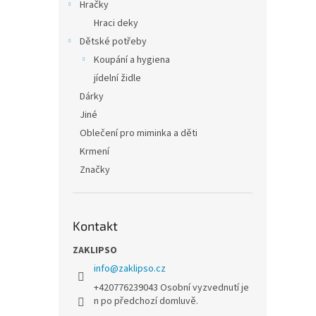
Hračky
Hraci deky
Dětské potřeby
Koupání a hygiena
jídelní židle
Dárky
Jiné
Oblečení pro miminka a děti
Krmení
Značky
Kontakt
ZAKLIPSO
info
@
zaklipso.cz
+420776239043 Osobní vyzvednutí je
n po předchozí domluvě.