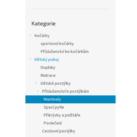
a
n
e
Přeskočit
l
Kategorie
kategorie
Kočárky
sportovní kočárky
Příslušenství ke kočárkům
Dětský pokoj
Doplnky
Matrace
Dětské postýlky
Příslušenství k postýlkám
Mantinely
Spací pytle
Přikrývky a polštáře
Povlečení
Cestovní postýlky