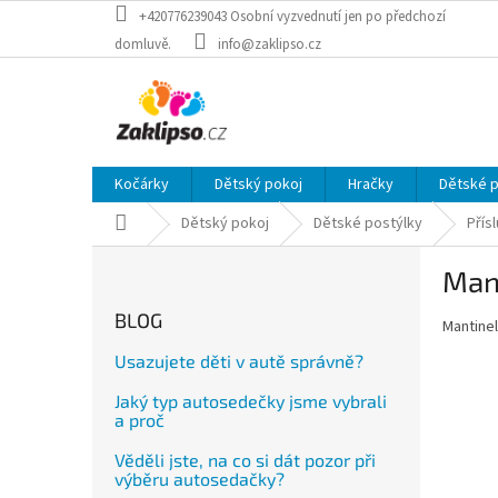
Přejít
+420776239043 Osobní vyzvednutí jen po předchozí
na
domluvě.
info@zaklipso.cz
obsah
Kočárky
Dětský pokoj
Hračky
Dětské 
Domů
Dětský pokoj
Dětské postýlky
Přís
P
Man
o
s
BLOG
Mantinel
t
r
Usazujete děti v autě správně?
a
Jaký typ autosedečky jsme vybrali
n
a proč
n
í
Věděli jste, na co si dát pozor při
p
výběru autosedačky?