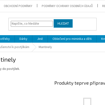
OBCHODNÍ PODMÍNKY
PODMÍNKY OCHRANY OSOBNÍCH ÚDAJŮ
R
HLEDAT
potřeby
Dárky
Jiné
Oblečení pro miminka a děti
Kr
lušenství k postýlkám
Mantinely
tinely
y do postýlek.
Produkty teprve připra