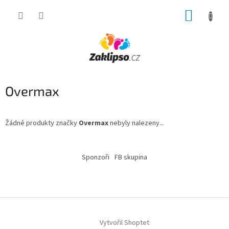
Přejít
NÁKUP
na
obsah
KOŠÍK
Overmax
Žádné produkty značky
Overmax
nebyly nalezeny...
Z
á
Sponzoři
FB skupina
p
a
t
í
Vytvořil Shoptet