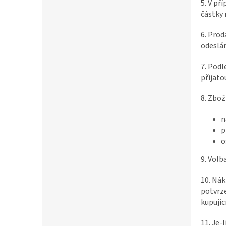
5. V př
částky 
6. Prod
odeslá
7. Podl
přijato
8. Zbož
n
p
o
9. Volb
10. Nák
potvrze
kupujíc
11. Je-