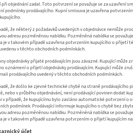
í při objednání zadal. Toto potvrzení se považuje se za uzavření s
ní podmínky prodávajícího. Kupní smlouva je uzavřena potvrzení
kupujícího.
ípadě, že některý z požadavků uvedených v objednávce nemůže prodá
vou adresu pozměněnou nabídku. Pozměněná nabídka se považuje 
 je v takovém případě uzavřena potvrzením kupujícího o přijetí t
 uvedenu v těchto obchodních podmínkách.
hny objednávky přijaté prodávajícím jsou závazné. Kupující může z
o oznámení o přijetí objednávky prodávajícím. Kupující může zruši
mail prodávajícího uvedený v těchto obchodních podmínkách.
ípadě, že došlo ke zjevné technické chybě na straně prodávajícího 
, nebo v průběhu objednávání, není prodávající povinen dodat kup
i v případě, že kupujícímu bylo zasláno automatické potvrzení o 
ích podmínek. Prodávající informuje kupujícího o chybě bez zbyt
vou adresu pozměněnou nabídku. Pozměněná nabídka se považuje 
 je v takovém případě uzavřena potvrzením o přijetí kupujícím na
kaznický účet