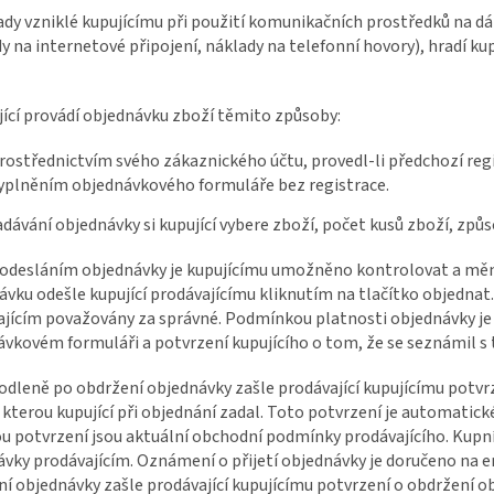
ady vzniklé kupujícímu při použití komunikačních prostředků na dá
y na internetové připojení, náklady na telefonní hovory), hradí kup
jící provádí objednávku zboží těmito způsoby:
rostřednictvím svého zákaznického účtu, provedl-li předchozí reg
yplněním objednávkového formuláře bez registrace.
zadávání objednávky si kupující vybere zboží, počet kusů zboží, způ
 odesláním objednávky je kupujícímu umožněno kontrolovat a měnit
vku odešle kupující prodávajícímu kliknutím na tlačítko objednat.
jícím považovány za správné. Podmínkou platnosti objednávky je 
ávkovém formuláři a potvrzení kupujícího o tom, že se seznámil
odleně po obdržení objednávky zašle prodávající kupujícímu potv
 kterou kupující při objednání zadal. Toto potvrzení je automatick
u potvrzení jsou aktuální obchodní podmínky prodávajícího. Kupní 
vky prodávajícím. Oznámení o přijetí objednávky je doručeno na e
í objednávky zašle prodávající kupujícímu potvrzení o obdržení o