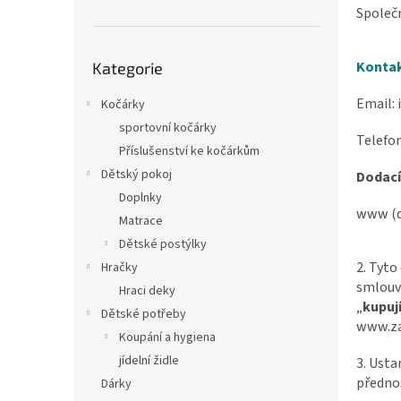
a
Společn
n
e
Přeskočit
l
Kontak
Kategorie
kategorie
Email: 
Kočárky
sportovní kočárky
Telefon
Příslušenství ke kočárkům
Dětský pokoj
Dodací
Doplnky
www (d
Matrace
Dětské postýlky
2. Tyto
Hračky
smlouvu
Hraci deky
„
kupují
Dětské potřeby
www.zak
Koupání a hygiena
jídelní židle
3. Usta
předno
Dárky