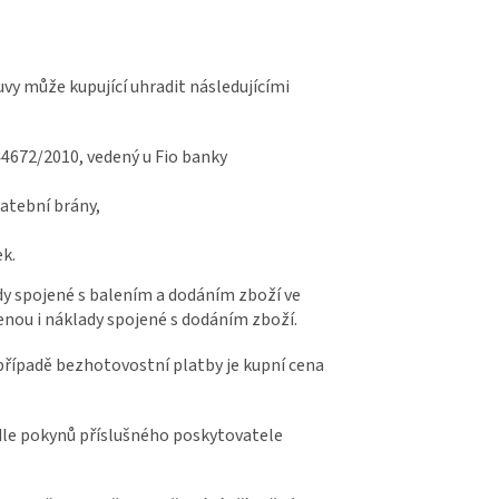
vy může kupující uhradit následujícími
44672
/2010, vedený u Fio banky
atební brány,
ek.
ady spojené s balením a dodáním zboží ve
cenou i náklady spojené s dodáním zboží.
V případě bezhotovostní platby je kupní cena
odle pokynů příslušného poskytovatele