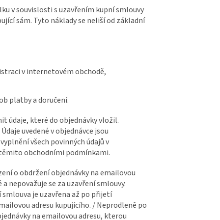
lku v souvislosti s uzavřením kupní smlouvy
ující sám. Tyto náklady se neliší od základní
istraci v internetovém obchodě,
sob platby a doručení.
 údaje, které do objednávky vložil.
 Údaje uvedené v objednávce jsou
vyplnění všech povinných údajů v
 s těmito obchodními podmínkami.
rzení o obdržení objednávky na emailovou
é a nepovažuje se za uzavření smlouvy.
smlouva je uzavřena až po přijetí
mailovou adresu kupujícího. / Neprodleně po
bjednávky na emailovou adresu, kterou