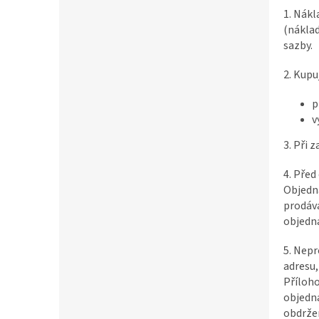
1. Nákl
(náklad
sazby.
2. Kupu
p
v
3. Při 
4. Před
Objedná
prodáva
objedn
5. Nepr
adresu,
Příloho
objedná
obdržen