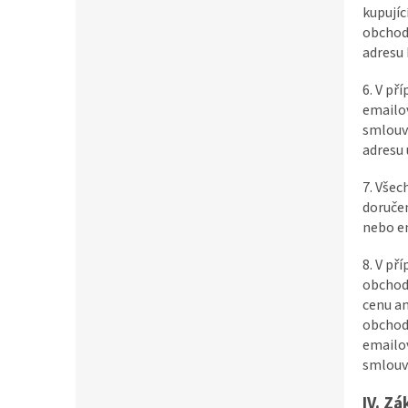
kupujíc
obchod
adresu 
6. V př
emailo
smlouva
adresu
7. Všec
doručen
nebo e
8. V př
obchodě
cenu an
obchodn
emailo
smlouva
IV. Zá