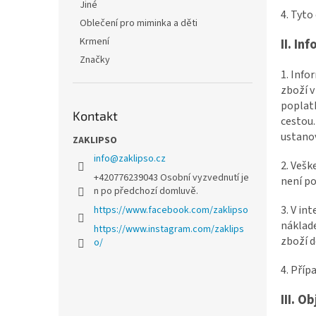
Jiné
4. Tyto
Oblečení pro miminka a děti
Krmení
II. In
Značky
1. Info
zboží v
poplatk
Kontakt
cestou.
ustanov
ZAKLIPSO
info
@
zaklipso.cz
2. Vešk
+420776239043 Osobní vyzvednutí je
není po
n po předchozí domluvě.
3. V in
https://www.facebook.com/zaklipso
náklade
https://www.instagram.com/zaklips
zboží d
o/
4. Příp
III. 