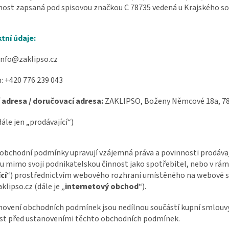
ost zapsaná pod spisovou značkou C 78735 vedená u Krajského so
tní údaje:
info@zaklipso.cz
: +420 776 239 043
 adresa / doručovací adresa:
ZAKLIPSO, Boženy Němcové 18a, 78
ále jen „prodávající“)
 obchodní podmínky upravují vzájemná práva a povinnosti prodávají
 mimo svoji podnikatelskou činnost jako spotřebitel, nebo v rámci
cí
“) prostřednictvím webového rozhraní umístěného na webové s
lipso.cz (dále je „
internetový obchod
“).
novení obchodních podmínek jsou nedílnou součástí kupní smlouvy
st před ustanoveními těchto obchodních podmínek.