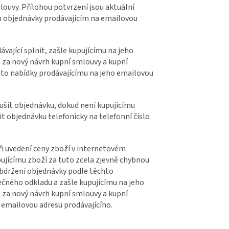
mlouvy. Přílohou potvrzení jsou aktuální
m objednávky prodávajícím na emailovou
vající splnit, zašle kupujícímu na jeho
za nový návrh kupní smlouvy a kupní
éto nabídky prodávajícímu na jeho emailovou
rušit objednávku, dokud není kupujícímu
t objednávku telefonicky na telefonní číslo
při uvedení ceny zboží v internetovém
ujícímu zboží za tuto zcela zjevně chybnou
obdržení objednávky podle těchto
ečného odkladu a zašle kupujícímu na jeho
za nový návrh kupní smlouvy a kupní
 emailovou adresu prodávajícího.