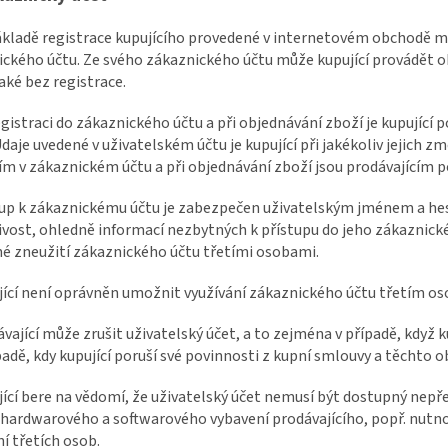
ákladě registrace kupujícího provedené v internetovém obchodě m
ckého účtu. Ze svého zákaznického účtu může kupující provádět o
aké bez registrace.
registraci do zákaznického účtu a při objednávání zboží je kupující
Údaje uvedené v uživatelském účtu je kupující při jakékoliv jejich 
ím v zákaznickém účtu a při objednávání zboží jsou prodávajícím 
tup k zákaznickému účtu je zabezpečen uživatelským jménem a hes
vost, ohledně informací nezbytných k přístupu do jeho zákaznick
é zneužití zákaznického účtu třetími osobami.
jící není oprávněn umožnit využívání zákaznického účtu třetím o
ávající může zrušit uživatelský účet, a to zejména v případě, když k
ípadě, kdy kupující poruší své povinnosti z kupní smlouvy a těchto
jící bere na vědomí, že uživatelský účet nemusí být dostupný nep
 hardwarového a softwarového vybavení prodávajícího, popř. nut
í třetích osob.