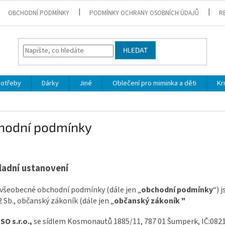
OBCHODNÍ PODMÍNKY
PODMÍNKY OCHRANY OSOBNÍCH ÚDAJŮ
R
HLEDAT
potřeby
Dárky
Jiné
Oblečení pro miminka a děti
Kr
hodní podmínky
ladní ustanovení
 všeobecné obchodní podmínky (dále jen „
obchodní podmínky
“) 
 Sb., občanský zákoník (dále jen „
občanský zákoník "
O s.r.o.,
se sídlem
Kosmonautů 1885/11, 787 01 Šumperk, IČ:0821