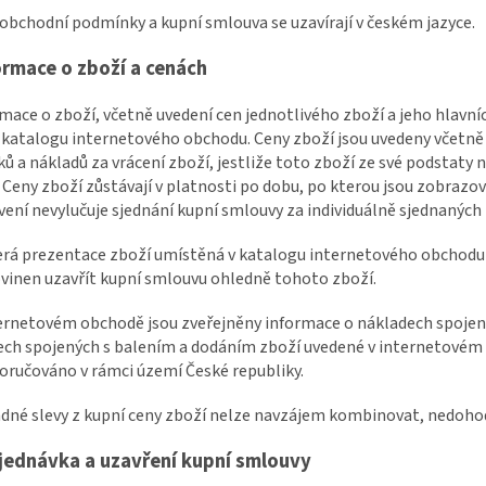
 obchodní podmínky a kupní smlouva se uzavírají v českém jazyce.
formace o zboží a cenách
rmace o zboží, včetně uvedení cen jednotlivého zboží a jeho hlavní
 katalogu internetového obchodu. Ceny zboží jsou uvedeny včetně 
ů a nákladů za vrácení zboží, jestliže toto zboží ze své podstat
 Ceny zboží zůstávají v platnosti po dobu, po kterou jsou zobraz
ení nevylučuje sjednání kupní smlouvy za individuálně sjednanýc
erá prezentace zboží umístěná v katalogu internetového obchodu j
vinen uzavřít kupní smlouvu ohledně tohoto zboží.
ternetovém obchodě jsou zveřejněny informace o nákladech spojen
ch spojených s balením a dodáním zboží uvedené v internetovém o
oručováno v rámci území České republiky.
adné slevy z kupní ceny zboží nelze navzájem kombinovat, nedohodne
Objednávka a uzavření kupní smlouvy