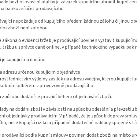
ípadě bezhotovostní platby je závazek kupujícího uhradit kupní c
na bankovní účet prodávajícího.
ávající nepožaduje od kupujícího předem žádnou zálohu či jinou o
ním zboží není zálohou.
e zákona o evidenci tržeb je prodávající povinen vystavit kupující
u tržbu u správce daně online, v případě technického výpadku pak 
í je kupujícímu dodáno:
a adresu určenou kupujícím objednávce
rostřednictvím výdejny zásilek na adresu výdejny, kterou kupující ur
sobním odběrem v provozovně prodávajícího
a způsobu dodání se provádí během objednávání zboží.
lady na dodání zboží v závislosti na způsobu odeslání a převzetí zb
ní objednávky prodávajícím. V případě, že je způsob dopravy sml
ího, nese kupující riziko a případné dodatečné náklady spojené s 
li prodávající podle kupní smlouvy povinen dodat zboží na místo urč