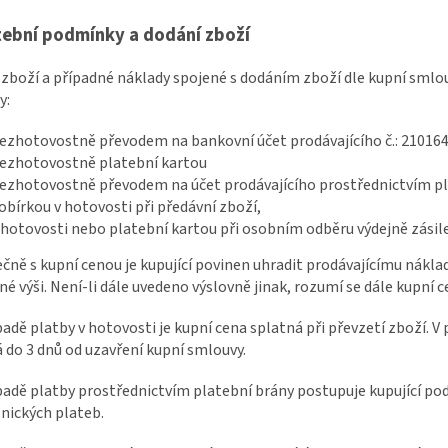
atební podmínky a dodání zboží
 zboží a případné náklady spojené s dodáním zboží dle kupní smlou
y:
ezhotovostně převodem na bankovní účet prodávajícího č.:
21016
ezhotovostně platební kartou
ezhotovostně převodem na účet prodávajícího prostřednictvím pl
obírkou v hotovosti při předávní zboží,
 hotovosti nebo platební kartou při osobním odběru výdejně zásil
ečně s kupní cenou je kupující povinen uhradit prodávajícímu nákl
é výši. Není-li dále uvedeno výslovně jinak, rozumí se dále kupní 
ípadě platby v hotovosti je kupní cena splatná při převzetí zboží. 
 do 3 dnů od uzavření kupní smlouvy.
ípadě platby prostřednictvím platební brány postupuje kupující p
nických plateb.