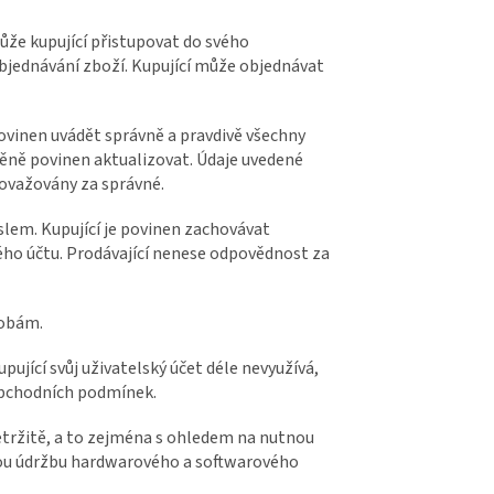
ůže kupující přistupovat do svého
bjednávání zboží. Kupující může objednávat
 povinen uvádět správně a pravdivě všechny
změně povinen aktualizovat. Údaje uvedené
považovány za správné.
lem. Kupující je povinen zachovávat
ého účtu. Prodávající nenese odpovědnost za
sobám.
upující svůj uživatelský účet déle nevyužívá,
 obchodních podmínek.
řetržitě, a to zejména s ohledem na nutnou
nou údržbu hardwarového a softwarového