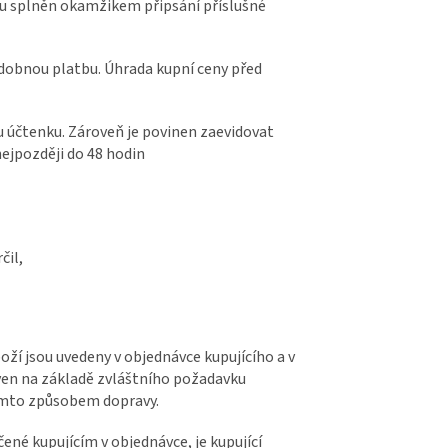
enu splněn okamžikem připsání příslušné
bdobnou platbu. Úhrada kupní ceny před
mu účtenku. Zároveň je povinen zaevidovat
nejpozději do 48 hodin
čil,
oží jsou uvedeny v objednávce kupujícího a v
uven na základě zvláštního požadavku
tímto způsobem dopravy.
ené kupujícím v objednávce, je kupující