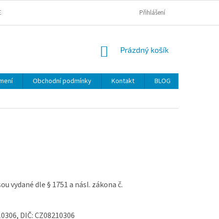
EKLAMACE
Přihlášení
NÁKUPNÍ
Prázdný košík
KOŠÍK
mení
Obchodní podmínky
Kontakt
BLOG
Značky
jsou vydané dle § 1751 a násl. zákona č.
0306, DIČ: CZ08210306