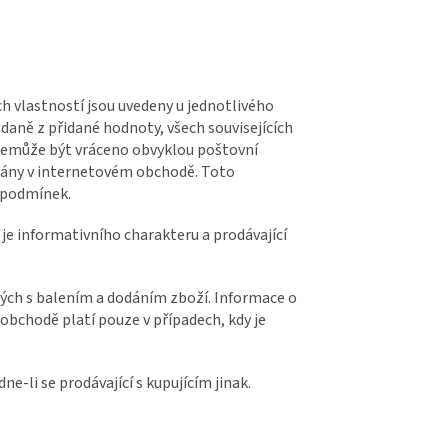
ch vlastností jsou uvedeny u jednotlivého
daně z přidané hodnoty, všech souvisejících
y nemůže být vráceno obvyklou poštovní
ovány v internetovém obchodě. Toto
h podmínek.
e informativního charakteru a prodávající
ých s balením a dodáním zboží. Informace o
bchodě platí pouze v případech, kdy je
-li se prodávající s kupujícím jinak.