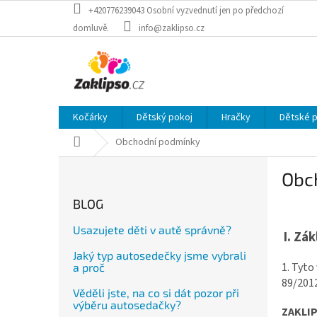
Přejít
+420776239043 Osobní vyzvednutí jen po předchozí
na
domluvě.
info@zaklipso.cz
obsah
Kočárky
Dětský pokoj
Hračky
Dětské 
Domů
Obchodní podmínky
P
Obc
o
s
BLOG
t
r
Usazujete děti v autě správně?
I.
Zák
a
Jaký typ autosedečky jsme vybrali
n
1. Tyto
a proč
n
89/2012
í
Věděli jste, na co si dát pozor při
p
výběru autosedačky?
ZAKLIPS