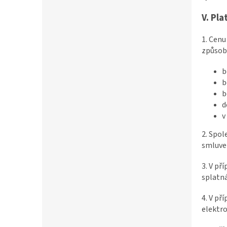
V. Pl
1. Cenu
způsob
b
b
b
d
v
2. Spol
smluven
3. V př
splatná
4. V př
elektro