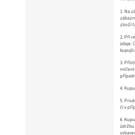
1. Na z
zákazni
zboží t
2. Při 
údaje. 
kupujíc
3. Přís
mlčenli
případn
4. Kupu
5. Prod
či v př
6. Kupu
údržbu
vybaven