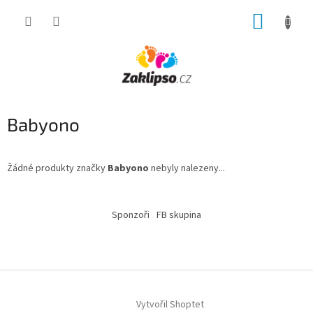
Přejít
NÁKUP
na
obsah
KOŠÍK
Babyono
Žádné produkty značky
Babyono
nebyly nalezeny...
Z
á
Sponzoři
FB skupina
p
a
t
í
Vytvořil Shoptet