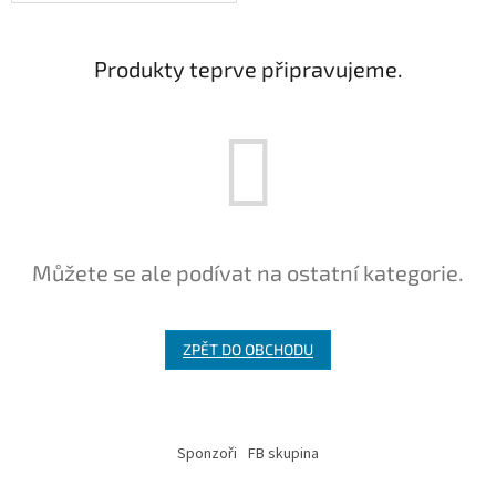
Produkty teprve připravujeme.
Můžete se ale podívat na ostatní kategorie.
ZPĚT DO OBCHODU
Z
á
Sponzoři
FB skupina
p
a