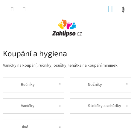
Přejít
NÁKUP
na
obsah
KOŠÍK
Koupání a hygiena
Vaničky na koupání, ručníky, osušky, lehátka na koupání miminek.
Ručníky
Nočníky
Vaničky
Stoličky a schůdky
Jiné