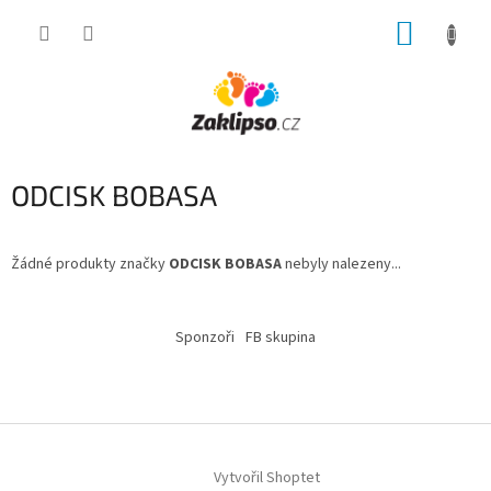
Přejít
NÁKUP
na
obsah
KOŠÍK
ODCISK BOBASA
Žádné produkty značky
ODCISK BOBASA
nebyly nalezeny...
Z
á
Sponzoři
FB skupina
p
a
t
í
Vytvořil Shoptet