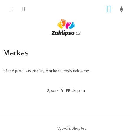
Přejít
NÁKUP
na
obsah
KOŠÍK
Markas
Žádné produkty značky
Markas
nebyly nalezeny...
Z
á
Sponzoři
FB skupina
p
a
t
í
Vytvořil Shoptet