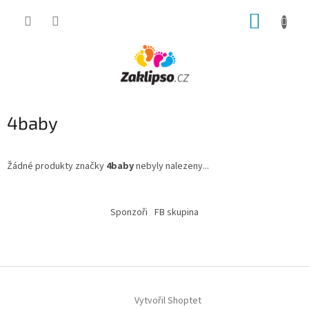
Přejít
NÁKUP
na
obsah
KOŠÍK
4baby
Žádné produkty značky
4baby
nebyly nalezeny...
Z
á
Sponzoři
FB skupina
p
a
t
í
Vytvořil Shoptet